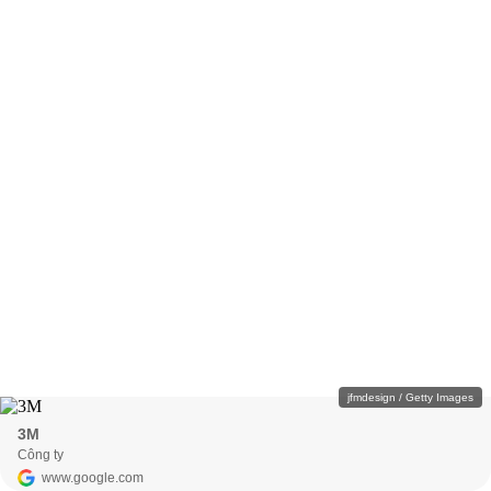
jfmdesign / Getty Images
3M
Công ty
www.google.com