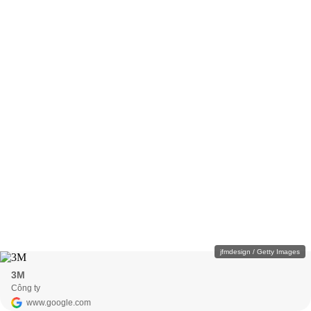
jfmdesign / Getty Images
3M
Công ty
www.google.com