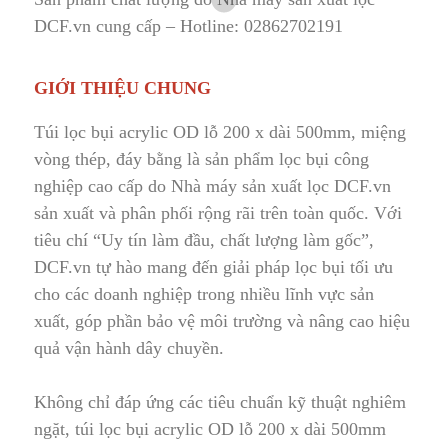
DCF.vn cung cấp – Hotline: 02862702191
GIỚI THIỆU CHUNG
Túi lọc bụi acrylic OD lỗ 200 x dài 500mm
,
miệng
vòng thép, đáy bằng là sản phẩm lọc bụi công
nghiệp cao cấp do Nhà máy sản xuất lọc DCF.vn
sản xuất và phân phối rộng rãi trên toàn quốc. Với
tiêu chí “Uy tín làm đầu, chất lượng làm gốc”,
DCF.vn tự hào m
a
ng đến giải pháp lọc bụi tối ưu
cho các doanh nghiệp trong nhiều lĩnh vực sản
xuất
,
góp phần bảo vệ môi trường và nâng cao hiệu
quả vận hành dây chuyền.
Không chỉ đáp ứng các tiêu chuẩn kỹ thuật nghiêm
ngặt, túi lọc bụi acrylic OD lỗ 200 x dài 500mm