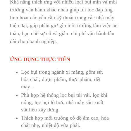
Khả năng thích ứng với nhiều loại bụi mịn và môi
trường vận hành khác nhau g
i
úp túi lọc đáp ứng
linh hoạt các yêu cầu kỹ thuật trong các nhà máy
hiện đại, góp phần giữ gìn môi trường làm việc an
toàn, hạn chế sự cố và giảm chi phí vận hành lâu
dài cho doanh nghiệp.
ỨNG DỤNG THỰC TIỄN
Lọc bụi trong ngành xi măng
,
gốm sứ,
hóa chất, dược phẩm, thực phẩm, dệt
may...
Phù hợp hệ thống lọc bụi túi vải, lọc khí
nóng, lọc bụi lò hơi, nhà máy sản xuất
vật liệu xây dựng.
Thích hợp môi trường có độ ẩm cao, hóa
chất nhẹ, nhiệt độ vừa phải.