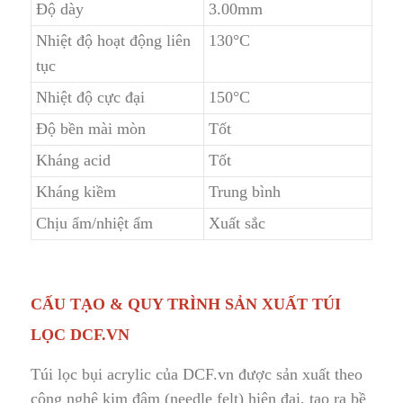
Độ dày
3.
0
0mm
Nhiệt độ hoạt động liên
130°C
tục
Nhiệt độ cực đại
150
°
C
Độ bền mài mòn
Tốt
Kháng a
c
id
Tốt
Kháng kiềm
Trung bình
Chịu ẩm/nhiệt ẩm
Xuất sắc
CẤU TẠO & QUY TRÌNH SẢN XUẤT TÚI
LỌC DCF.VN
Túi lọc bụi acrylic của DCF.vn được sản xuất theo
công nghệ kim đâm (needle felt) hiện đại, tạo ra bề