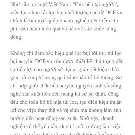
Như câu tục ngữ Việt Nam: “Của bền tại người”,
việc lựa chọn túi lọc bụi chất lượng cao từ DCF.vn
chính là bí quyết giúp doanh nghiệp tiết kiệm chi
phí, vận hành hiệu quả và bảo vệ sức khỏe cộng
đồng.
Không chỉ đảm bảo hiệu quả lọc bụi tối ưu, túi lọc
bụi acrylic DCF.vn còn được thiết kế chú trọng đến
sự tiện lợi cho người sử dụng, giúp tiết kiệm thời
gian và chi phí trong quá trình bảo trì hệ thống. Sự
kết hợp giữa chất liệu acrylic nguyên sinh và công
nghệ sản xuất tiên tiến mang lại sự ổn định, đồng
đều cho toàn bộ bề mặt túi lọc, tạo điều kiện thuận
lợi cho việc thay thế và vệ sinh mà không làm ảnh
hưởng đến hoạt động sản xuất
.
Nhờ vậy, doanh
nghiệp có thể yên tâm duy trì môi trường làm v
i
ệc
sạch sẽ, giảm thiểu rủi ro về sức khỏe và nâng cao