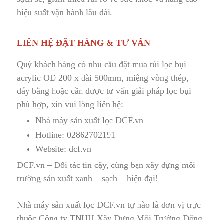
hiệu suất vận hành lâu dài.
LIÊN HỆ ĐẶT HÀNG & TƯ VẤN
Quý khách hàng có nhu cầu đặt mua túi lọc bụi
acrylic OD 200 x dài 500mm, miệng vòng thép,
đáy bằng hoặc cần được tư vấn giải pháp lọc bụi
phù hợp, xin vui lòng liên hệ:
Nhà máy sản xuất lọc DCF.vn
Hotline:
02862702191
Website:
dcf.vn
DCF.vn – Đối tác tin cậy, cùng bạn xây dựng môi
trường sản xuất xanh – sạch – hiện đại!
Nhà máy sản xuất lọc DCF.vn tự hào là đơn vị trực
thuộc Công ty TNHH Xây Dựng Môi Trường Đông