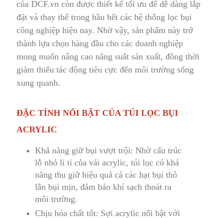
của DCF.vn còn được thiết kế tối ưu để dễ dàng lắp
đặt và thay thế trong hầu hết các hệ thống lọc bụi
công nghiệp hiện nay. N
h
ờ vậy, sản phẩm này trở
thành lựa chọn hàng đầu cho các doanh nghiệp
mong muốn nâng cao năng suất sản xuất, đồng thời
giảm thiểu tác động tiêu cực đến môi trường sống
xung quanh.
ĐẶC TÍNH NỔI BẬT CỦA TÚI LỌC BỤI
ACRYLIC
Khả năng giữ bụi vượt trội: Nhờ cấu trúc
lỗ nhỏ li ti của vải acrylic
,
túi lọc có khả
năng thu giữ hiệu quả cả các hạt bụi thô
lẫn bụi mịn, đảm bảo khí sạch thoát ra
môi trường.
Chịu hóa chất tốt: Sợi acrylic nổi bật với