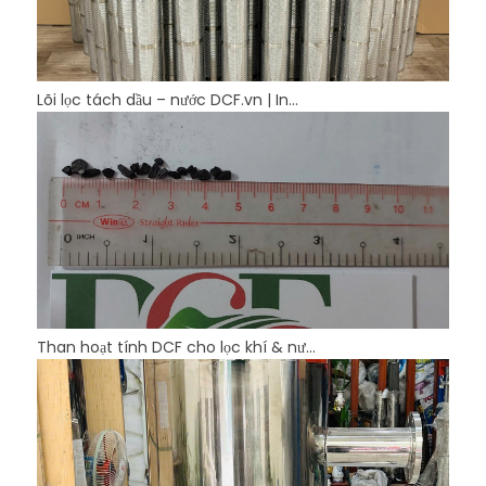
Lõi lọc tách dầu – nước DCF.vn | In...
Than hoạt tính DCF cho lọc khí & nư...