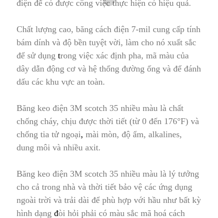
điện để có được công việc thực hiện có hiệu quả.
Chất lượng cao, băng cách điện 7-mil cung cấp tính
bám dính và độ bền tuyệt vời, làm cho nó xuất sắc
để sử dụng
t
rong việc xác định pha, mã màu của
dây dẫn động cơ và hệ thống đường ống và để đánh
dấu các khu vực an toàn.
Băng keo điện 3M scotch 35 nhiều màu là chất
chống cháy, chịu được thời tiết (từ 0 đến 176°F) và
chống tia tử ngoại
,
mài mòn, độ ẩm, alkalines,
dung môi và nhiều axit.
Băng keo điện 3M scotch 35 nhiều màu là lý tưởng
cho cả trong nhà và thời tiết bảo vệ các ứng dụng
ngoài trời và trải dài để phù hợp với hầu như bất kỳ
hình dạng
đ
òi hỏi phải có màu sắc mã hoá cách