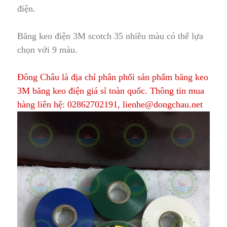
điện.
Băng keo điện 3M scotch 35 nhiều màu có thể lựa
chọn với 9 màu.
Đông Châu là địa chỉ phân phối sản phẩm băng keo
3M băng keo điện giá sỉ toàn quốc. Thông tin mua
hàng liên hệ:
02862702191
,
lienhe@dongchau.net