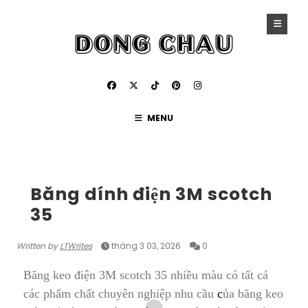
MENU
BĂNG KEO ĐIỆN
Băng dính điện 3M scotch
35
Written by
LTWrites
tháng 3 03, 2026
0
Băng keo điện 3M scotch 35 nhiều màu có tất cả
các phẩm chất chuyên nghiệp nhu cầu
c
ủa băng keo