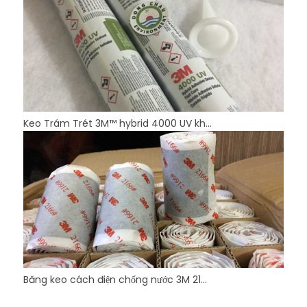
Keo Trám Trét 3M™ hybrid 4000 UV kh...
Băng keo cách điện chống nước 3M 21...