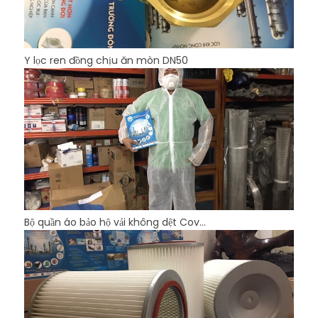
Y lọc ren đồng chịu ăn mòn DN50
Bộ quần áo bảo hộ vải không dệt Cov...