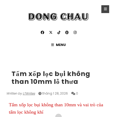
MENU
XỐP LỌC BỤI
Tấm xốp lọc bụi không
than 10mm lỗ thưa
Written by
LTWrites
tháng 1 28, 2026
0
Tấm xốp lọc bụi không than 10mm
và vai trò của
tấm lọc không khí