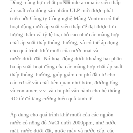
Dòng màng hợp chất polyamide aromatic siêu thấp
áp suất của dòng sản phẩm
ULP
mới được phát
triển bởi
Công ty Công nghệ Màng Vontron
có thể
hoạt độ
n
g dưới áp suất siêu thấp để đạt được lưu
lượng thấm và tỷ lệ loại bỏ cao như các màng hợp
chất áp suất thấp thông thường, và có thể áp dụng
cho quá trình khử muối của
nước mặt
và
nước dưới đất
.
Nó hoạt động dưới khoảng hai phần
ba áp suất hoạt động của các màng hợp chất áp suất
thấp thông thường, giúp giảm chi phí đầu tư cho
các cơ sở vật chất liên quan như bơm, đường ống
và container, v
.
v. và chi phí vận hành cho hệ thống
RO từ đó tăng cường hiệu quả kinh tế.
Áp dụng cho quá trình khử muối của các nguồn
nước có nồng độ
NaCl
dưới 2000ppm, như nước
mặt, nước dưới đất
,
nước máy và nước cấp, các