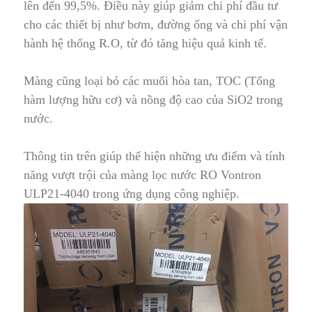
lên đến 99,5%
.
Điều này giúp giảm chi phí đầu tư
cho các thiết bị như bơm, đường ống và chi phí vận
hành hệ thống R.O, từ đó tăng hiệu quả kinh tế.
Màng cũng loại bỏ các muối hòa tan,
TOC
(Tổng
hàm lượng hữu cơ) và nồng độ cao của
SiO2
trong
nước.
Thông tin trên giúp thể hiện những ưu điểm và tính
năng vượt trội của màng lọc nước RO Vontron
ULP21-4040 tr
o
ng ứng dụng công nghiệp.