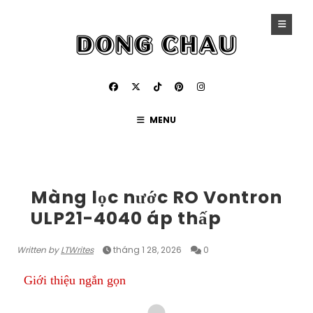
MENU
SẢN PHẨM
Màng lọc nước RO Vontron
ULP21-4040 áp thấp
Written by
LTWrites
tháng 1 28, 2026
0
Giới thiệu ngắn gọn