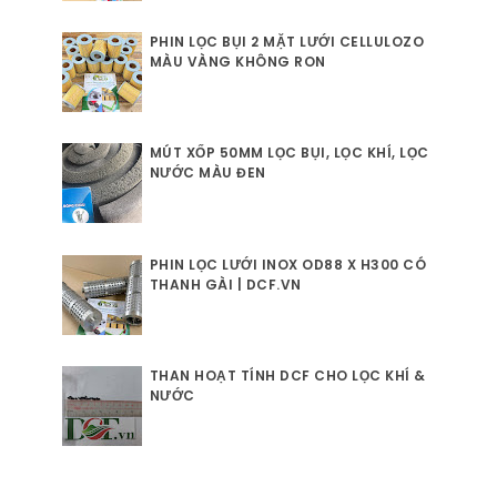
PHIN LỌC BỤI 2 MẶT LƯỚI CELLULOZO
MÀU VÀNG KHÔNG RON
MÚT XỐP 50MM LỌC BỤI, LỌC KHÍ, LỌC
NƯỚC MÀU ĐEN
PHIN LỌC LƯỚI INOX OD88 X H300 CÓ
THANH GÀI | DCF.VN
THAN HOẠT TÍNH DCF CHO LỌC KHÍ &
NƯỚC