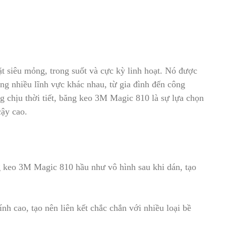
 siêu mỏng, trong suốt và cực kỳ linh hoạt. Nó được
ong nh
i
ều lĩnh vực khác nhau, từ gia đình đến công
g chịu thời tiết, băng keo 3M Magic 810 là
s
ự lựa chọn
cậy cao.
 keo 3M Magic 810 hầu như vô hình sau khi dán, tạo
nh cao, tạo nên liên kết chắc chắn với nhiều loại bề