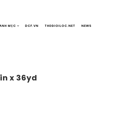
ANH MỤC
DCF.VN
THEGIOILOC.NET
NEWS
in x 36yd