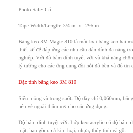
Photo Safe: Có
Tape Width/Length: 3/4 in
.
x 1296 in.
Băng keo 3M Magic 810 là một loại băng keo hai mặt
thiết kế để đáp ứng các nhu cầu dán dính đa năng tr
nghiệp. Với độ bám dính tuyệt vời và khả năng chốn
lý tưởng cho các ứng dụng đòi hỏi độ bền và độ tin 
Đặc tính băng keo 3M 810
Siêu mỏng và trong suốt: Độ dày chỉ 0,060mm, băng
nên vẻ ngoài thẩm mỹ cho các ứng dụng.
Độ bám dính tuyệt vời: Lớp keo acrylic có độ bám dí
mặt
,
bao gồm: cả kim loại, nhựa, thủy tinh và gỗ.