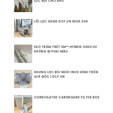
LỌC BỤI CHO AHU
LÕI LỌC XĂNG DCF.VN INOX 304
KEO TRÁM TRÉT 3M™ HYBRID 4000 UV
KHÔNG BỊ PHAI MÀU
KHUNG LỌC BÙI NHÙI INOX HÌNH TRÒN
GIÁ GỐC | DCF.VN
CORRUGATED CARDBOARD FILTER BOX