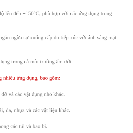
 độ lên đến +150°C, phù hợp với các ứng dụng tr
o
ng
găn ngừa sự xuống cấp do tiếp xúc với ánh sáng mặt
dụng trong cả môi trường ẩm ướt.
g nhiều ứng dụng, bao gồm:
á đỡ và các vật dụng nhỏ khác.
ải
,
da, nhựa và các vật liệu khác.
ng các túi và bao bì.