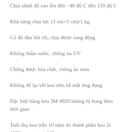
Chịu nhiệt độ cao lên đến −40 độ C đến 150 độ C
Khả năng chịu lực (3 cm×3 cm)/1 kg
Có độ đàn hồi tốt
,
chịu được rung động
Không thấm nước, chống tia UV
Chống được hóa chất, chống ăn mòn
Không để lại vết keo t
r
ên bề mặt ứng dụng
Đặc biệt băng keo 3M 4920 khô
n
g bị bong theo
thời gian
Tuổi thọ keo trên 10 năm d
o
thành phần keo là