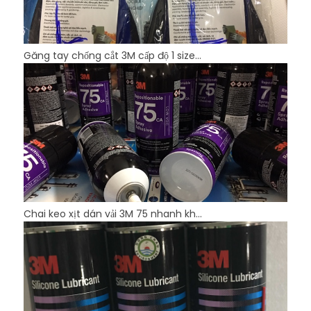
Găng tay chống cắt 3M cấp độ 1 size...
Chai keo xịt dán vải 3M 75 nhanh kh...