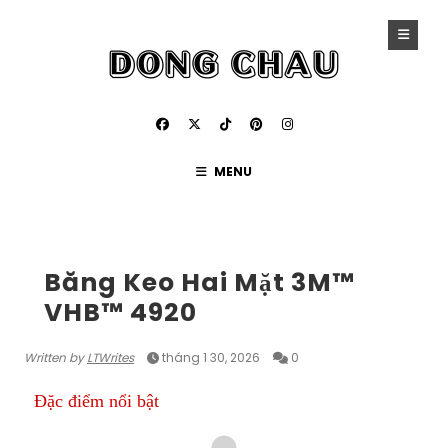
MENU
BĂNG KEO CƯỜNG LỰC
Băng Keo Hai Mặt 3M™
VHB™ 4920
Written by
LTWrites
tháng 1 30, 2026
0
Đặc điểm nổi bật