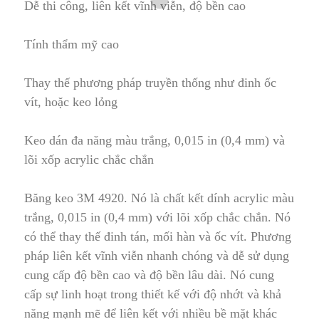
Dễ th
i
công, liên kết vĩnh viễn, độ bền cao
Tính thẩm mỹ cao
Thay thế phương pháp truyền thống như đinh ốc
vít, hoặc keo lỏng
Keo dán đa năng màu trắng, 0
,
015 in (0,4 mm) và
lõi xốp acrylic chắc chắn
Băng keo 3M 4920. Nó là chất kết dính acrylic màu
trắng, 0,015 in (0,4 mm) với lõi xốp chắc chắn. N
ó
có thể thay thế đinh tán, mối hàn và ốc vít. Phương
pháp liên kết vĩnh viễn nhanh chóng và dễ sử dụng
cung cấp độ bền cao và độ bền lâu dài
.
Nó cung
cấp sự linh hoạt trong thiết kế với độ nhớt và khả
năng mạnh mẽ để liên kết với nhiều bề mặt khác