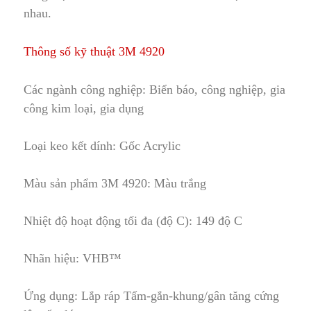
nhau.
Thông số kỹ thuật 3M 4920
Các ngành công nghiệp: Biển báo
,
công nghiệp, gia
công kim loại, g
i
a dụng
Loại keo kết dính: Gốc Acrylic
Màu sản phẩm 3M 4920: M
à
u trắng
Nhiệt độ hoạt động tối đa (độ C): 149 độ C
Nhãn hiệu: VHB™
Ứng dụng: Lắp ráp Tấm-gắn-khung/gân tăng c
ứ
ng