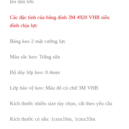
lên tấm lớn
Các đặc tính của băng dính 3M 4920 VHB siêu
dính chịu lực
Băng keo 2 mặt cường lực
Màu sắc keo: Trắng sữa
Độ dày lớp keo: 0.4mm
Lớp bảo vệ keo: Màu đỏ có chữ 3M VHB
Kích thước nhiều size tùy chọn, cắt th
e
o yêu cầu
Kích thước có sẵn: 1cmx16m
,
1cmx33m